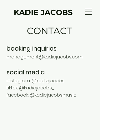
KADIE JACOBS
CONTACT
booking inquiries
management@kadiejacobs.com
social media
instagram: @kadiejacobs
tiktok: @kadiejacobs_
facebook: @kadiejacobsmusic